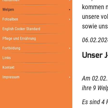
kommen no
Welpen
unsere vo
Fotoalben
sowie uns
English Cocker Standard
06.02.202
Pflege und Ernährung
Fortbildung
Unser J
Links
Kontakt
Am 02.02.
Impressum
ihre 9 Wel
Es sind 4